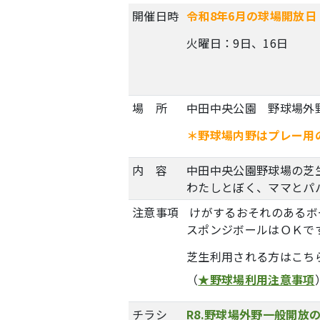
開催日時
令和8
年6月の球場開放
火曜日：9日、16日
場 所
中田中央公園 野球場外
＊野球場内野はプレー用
内 容
中田中央公園野球場の芝
わたしとぼく、ママとパ
注意事項
けがするおそれのあるボ
スポンジボールはＯＫで
芝生利用される方はこち
（
★野球場利用注意事項
チラシ
R8.野球場外野一般開放