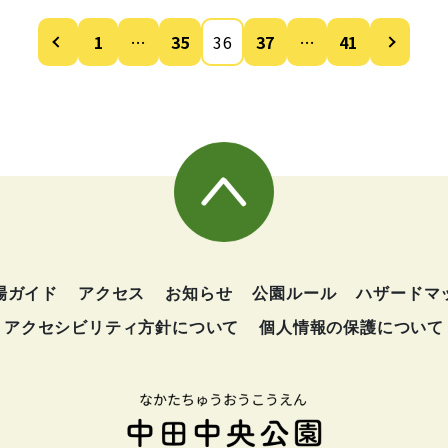
1
…
35
36
37
…
41
投
稿
の
ペ
ー
ジ
場ガイド
アクセス
お知らせ
公園ルール
ハザードマ
送
アクセシビリティ方針について
個人情報の保護について
り